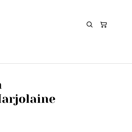
n
arjolaine