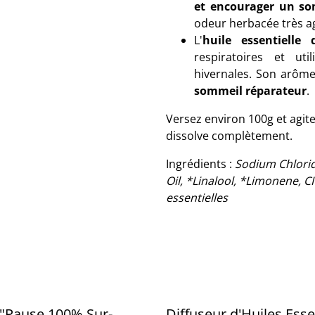
et encourager un so
odeur herbacée très a
L'
huile essentielle 
respiratoires et ut
hivernales. Son arôme
sommeil réparateur
.
Versez environ 100g et agitez
dissolve complètement.
Ingrédients :
Sodium Chlorid
Oil, *Linalool, *Limonene, C
essentielles
 "Pause 100% Sur-
Diffuseur d'Huiles Esse