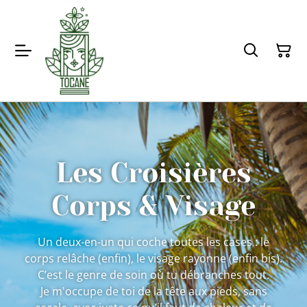
Les Croisières
Corps & Visage
Un deux-en-un qui coche toutes les cases : le
corps relâche (enfin), le visage rayonne (enfin bis).
C’est le genre de soin où tu débranches tout.
Je m'occupe de toi de la tête aux pieds, sans