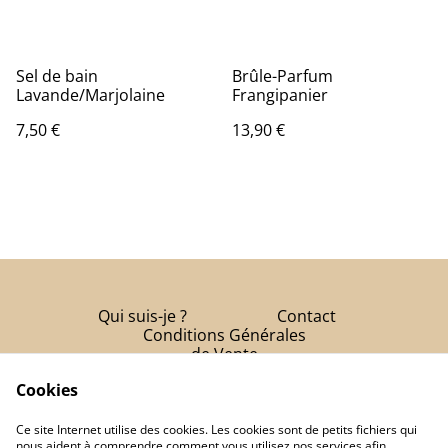
Sel de bain
Brûle-Parfum
Lavande/Marjolaine
Frangipanier
7,50 €
13,90 €
Qui suis-je ?
Contact
Conditions Générales
de Vente
Cookies
Politique de
confidentialité
Ce site Internet utilise des cookies. Les cookies sont de petits fichiers qui
Politique de cookies
nous aident à comprendre comment vous utilisez nos services afin