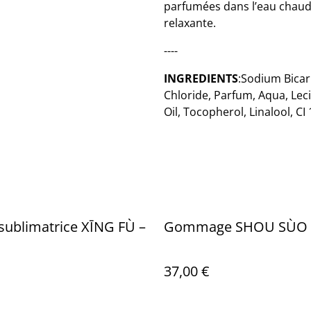
parfumées dans l’eau chaude
relaxante.
----
INGREDIENTS
:Sodium Bicar
Chloride, Parfum, Aqua, Lec
Oil, Tocopherol, Linalool, CI
ublimatrice XĪNG FÙ –
Gommage SHOU SÙO
37,00 €